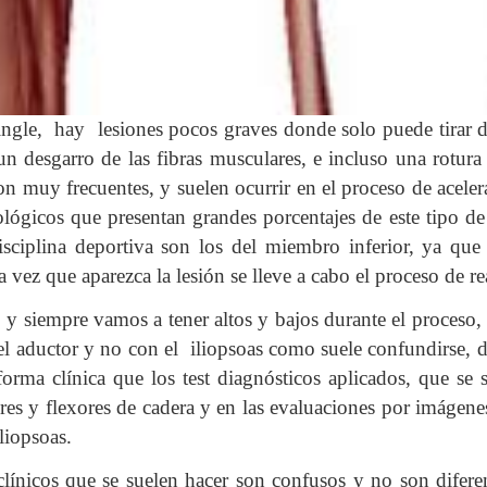
 ingle, hay lesiones pocos graves donde solo puede tirar de
n desgarro de las fibras musculares, e incluso una rotur
son muy frecuentes, y suelen ocurrir en el proceso de acele
ológicos que presentan grandes porcentajes de este tipo de 
sciplina deportiva son los del miembro inferior, ya que
 vez que aparezca la lesión se lleve a cabo el proceso de r
, y siempre vamos a tener altos y bajos durante el proceso,
l aductor y no con el iliopsoas como suele confundirse, 
forma clínica que los test diagnósticos aplicados, que se 
tores y flexores de cadera y en las evaluaciones por imágen
liopsoas.
ínicos que se suelen hacer son confusos y no son diferen