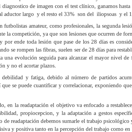
l diagnostico de imagen con el test clínico, ganamos hasta
al aductor largo y el resto el 33% son del iliopsoas y el 
en futbolistas amateur, como profesionales, la segunda lesió
nte la competición, ya que son lesiones que ocurren de for
y por ende toda lesión que pase de los 28 días es consid
do se rompen las fibras, suelen ser de 28 días para restab
ta una evolución seguida para alcanzar el mayor nivel de
ón y no el acortar plazos.
r debilidad y fatiga, debido al número de partidos acum
sí que se puede cuantificar y correlacionar, exponiendo qu
 en la readaptación el objetivo va enfocado a restablece
ibilidad, propiocepcion, y la adaptación a gestos específ
o de readaptación debemos sumarle el trabajo psicológico 
siva y positiva tanto en la percepción del trabajo como en l